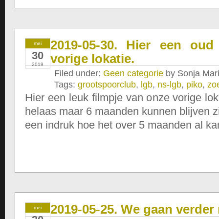
2019-05-30. Hier een oud
mei
30
vorige lokatie.
2019
Filed under:
Geen categorie
by Sonja Mari
Tags:
grootspoorclub
,
lgb
,
ns-lgb
,
piko
,
zo
Hier een leuk filmpje van onze vorige lo
helaas maar 6 maanden kunnen blijven zi
een indruk hoe het over 5 maanden al kan
2019-05-25. We gaan verde
mei