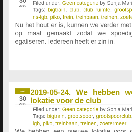
30
Filed under:
Geen categorie
by Sonja Mari
2019
Tags:
bigtrain
,
club
,
club ruimte
,
grootsp
ns-lgb
,
piko
,
trein
,
treinbaan
,
treinen
,
zoet
Nu het hout er is, kunnen we verder met
op maat gemaakt zodat we spoedi
egaliseren. Iedereen heeft er zin in.
2019-05-24. We hebben w
mei
30
lokatie voor de club
2019
Filed under:
Geen categorie
by Sonja Mari
Tags:
bigtrain
,
grootspoor
,
grootspoorclub
lgb
,
piko
,
treinbaan
,
treinen
,
zoetermeer
We hebben een nieuwe lokatie voor d