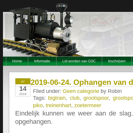
Home
Informatie
Lid worden van GSC
Inschrijven
2019-06-24. Ophangen van 
jul
14
Filed under:
Geen categorie
by Robin
2019
Tags:
bigtrain
,
club
,
grootspoor
,
grootspo
piko
,
treinenhart
,
zoetermeer
Eindelijk kunnen we weer aan de sla
opgehangen.