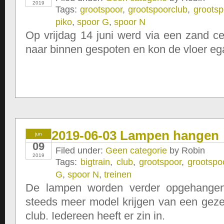
2019
Tags:
grootspoor
,
grootspoorclub
,
groots
piko
,
spoor G
,
spoor N
Op vrijdag 14 juni werd via een zand 
naar binnen gespoten en kon de vloer e
2019-06-03 Lampen hangen
jun
09
Filed under:
Geen categorie
by Robin
2019
Tags:
bigtrain
,
club
,
grootspoor
,
grootspo
G
,
spoor N
,
treinen
De lampen worden verder opgehangen.
steeds meer model krijgen van een geze
club. Iedereen heeft er zin in.