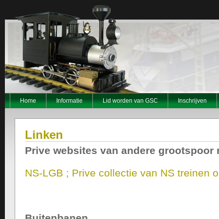
Home
Informatie
Lid worden van GSC
Inschrijven
Linken
Prive websites van andere grootspoor r
NS-LGB ; Prive collectie van NS treinen o
Buitenbanen.