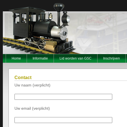
Home
Informatie
Lid worden van GSC
Inschrijven
Contact
Uw naam (verplicht)
Uw email (verplicht)