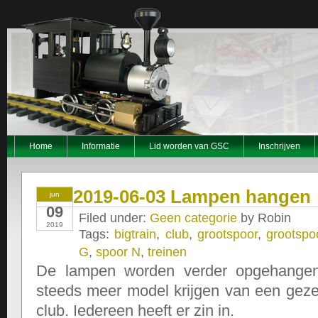
Home
Informatie
Lid worden van GSC
Inschrijven
2019-06-03 Lampen hangen
jun
09
Filed under:
Geen categorie
by Robin
2019
Tags:
bigtrain
,
club
,
grootspoor
,
grootspo
G
,
spoor N
,
treinen
De lampen worden verder opgehangen.
steeds meer model krijgen van een geze
club. Iedereen heeft er zin in.