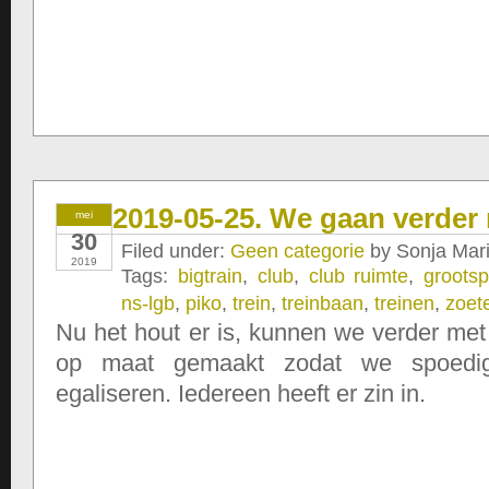
2019-05-25. We gaan verde
mei
30
Filed under:
Geen categorie
by Sonja Mari
2019
Tags:
bigtrain
,
club
,
club ruimte
,
grootsp
ns-lgb
,
piko
,
trein
,
treinbaan
,
treinen
,
zoet
Nu het hout er is, kunnen we verder met
op maat gemaakt zodat we spoedi
egaliseren. Iedereen heeft er zin in.