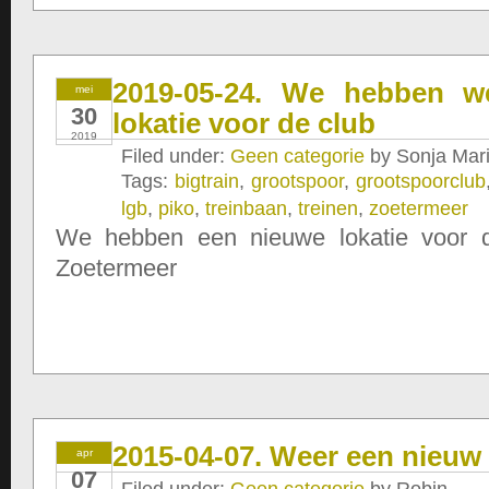
2019-05-24. We hebben w
mei
30
lokatie voor de club
2019
Filed under:
Geen categorie
by Sonja Mari
Tags:
bigtrain
,
grootspoor
,
grootspoorclub
lgb
,
piko
,
treinbaan
,
treinen
,
zoetermeer
We hebben een nieuwe lokatie voor d
Zoetermeer
2015-04-07. Weer een nieuw 
apr
07