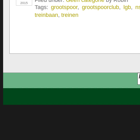
Filed under:
Geen categorie
by Robin
2015
Tags:
grootspoor
,
grootspoorclub
,
lgb
,
n
treinbaan
,
treinen