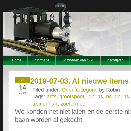
Home
Informatie
Lid worden van GSC
Inschrijven
2019-07-03. Al nieuwe items
jul
14
Filed under:
Geen categorie
by Robin
2019
Tags:
acts
,
grootspoor
,
lgb
,
ns
,
ns-lgb
,
ns-
treinenhart
,
zoetermeer
We konden het niet laten en de eerste n
baan worden al gekocht.