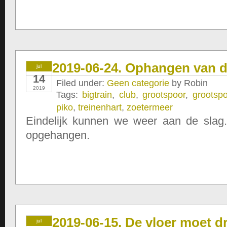
2019-06-24. Ophangen van 
jul
14
Filed under:
Geen categorie
by Robin
2019
Tags:
bigtrain
,
club
,
grootspoor
,
grootspo
piko
,
treinenhart
,
zoetermeer
Eindelijk kunnen we weer aan de sla
opgehangen.
2019-06-15. De vloer moet 
jul