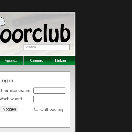
Agenda
Banners
Linken
Log in
Gebruikersnaam
Wachtwoord
Onthoud mij