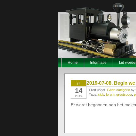
Home
Informatie
Lid word
2019-07-08. Begin w
jul
14
Filed under:
Geen categorie
by 
Tags:
club
,
forum
,
grootspoor
,
p
2019
Er wordt begonnen aan het maken