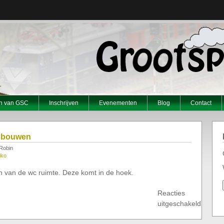
en van GSC
Inschrijven
Evenementen
Blog
Contact
c bouwen
Robin
iko
 van de wc ruimte. Deze komt in de hoek.
Reacties
uitgeschakeld
voor